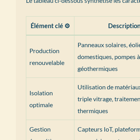
Le tableau ci-dessous synthétise les caract
Élément clé ⚙️
Description
Panneaux solaires, éol
Production
domestiques, pompes à
renouvelable
géothermiques
Utilisation de matériau
Isolation
triple vitrage, traiteme
optimale
thermiques
Gestion
Capteurs IoT, platefor