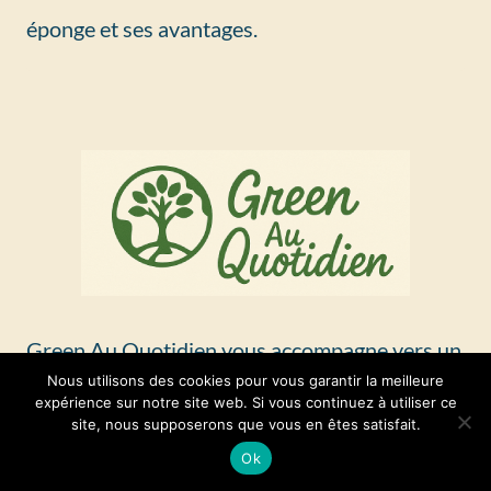
éponge et ses avantages.
Green Au Quotidien vous accompagne vers un
Nous utilisons des cookies pour vous garantir la meilleure
mode de vie plus responsable, en mettant en
expérience sur notre site web. Si vous continuez à utiliser ce
site, nous supposerons que vous en êtes satisfait.
lumière des alternatives écoresponsables, bio
Ok
et durables pour repenser nos gestes du