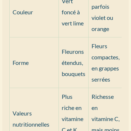
Vert
parfois
Couleur
foncé à
violet ou
vert lime
orange
Fleurs
Fleurons
compactes,
Forme
étendus,
en grappes
bouquets
serrées
Plus
Richesse
riche en
en
Valeurs
vitamine
vitamine C,
nutritionnelles
C et K,
mais moins