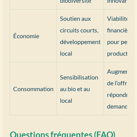
biodiversité
innovantes
Soutien aux
Viabilité
circuits courts,
financière
Économie
développement
pour petits
local
producteur
Augmentat
Sensibilisation
de l’offre p
Consommation
au bio et au
répondre à 
local
demande
Questions fréquentes (FAQ)