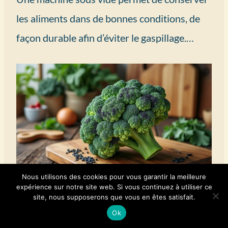
les aliments dans de bonnes conditions, de
façon durable afin d’éviter le gaspillage.…
Nous utilisons des cookies pour vous garantir la meilleure
expérience sur notre site web. Si vous continuez à utiliser ce
Brocoli tache noire : peut-on vraiment le
site, nous supposerons que vous en êtes satisfait.
consommer en toute sécurité ?
Ok