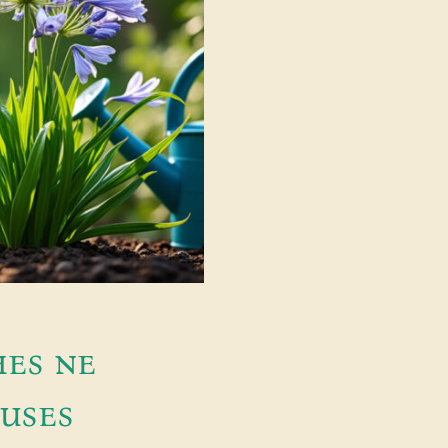
hes ne
auses