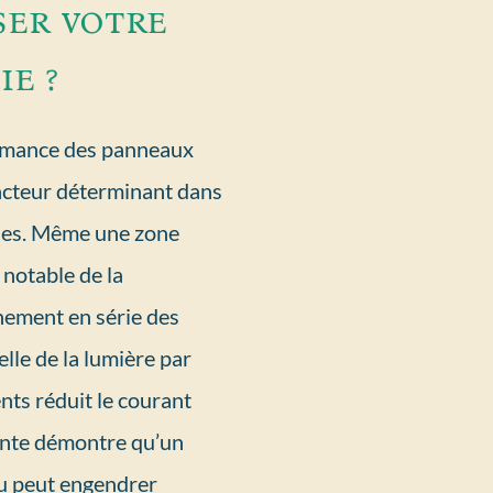
ser votre
e ?
formance des panneaux
acteur déterminant dans
ques. Même une zone
notable de la
nement en série des
elle de la lumière par
ts réduit le courant
cente démontre qu’un
u peut engendrer