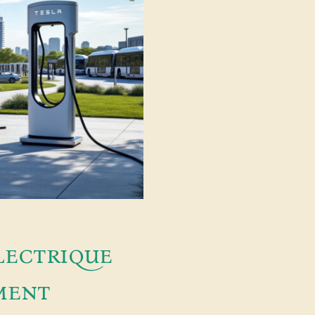
lectrique
ment