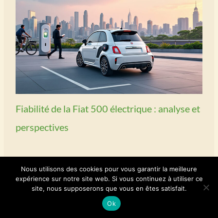
Fiabilité de la Fiat 500 électrique : analyse et
perspectives
Découvrez l’univers captivant de la Fiat 500
Nous utilisons des cookies pour vous garantir la meilleure
électrique, une voiture qui allie charme
expérience sur notre site web. Si vous continuez à utiliser ce
site, nous supposerons que vous en êtes satisfait.
intemporel et avancées technologiques. Les
Ok
questions de…