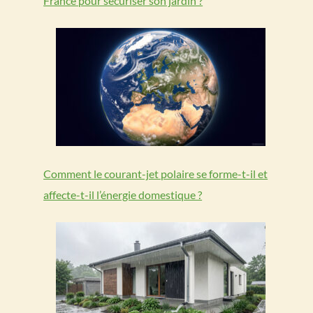
France pour sécuriser son jardin ?
Comment le courant-jet polaire se forme-t-il et
affecte-t-il l’énergie domestique ?