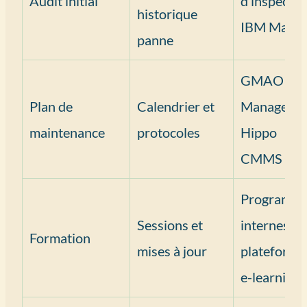
Audit initial
d’inspectio
historique
IBM Maxi
panne
GMAO AQ
Plan de
Calendrier et
Manager,
maintenance
protocoles
Hippo
CMMS
Programm
Sessions et
internes,
Formation
mises à jour
plateforme
e-learning