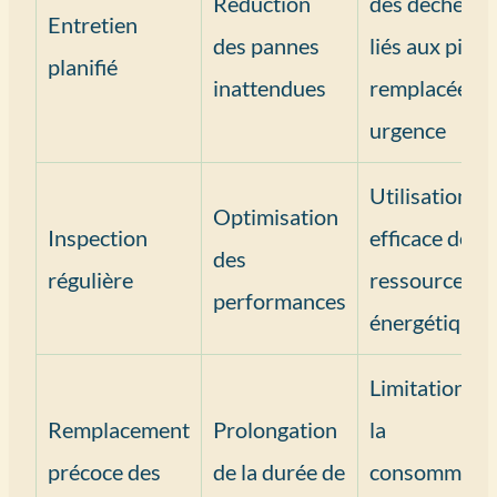
Réduction
des déchets
Entretien
des pannes
liés aux pièce
planifié
inattendues
remplacées e
urgence
Utilisation
Optimisation
Inspection
efficace des
des
régulière
ressources
performances
énergétiques
Limitation de
Remplacement
Prolongation
la
précoce des
de la durée de
consommati