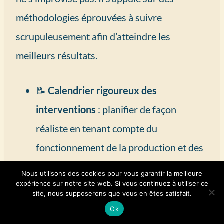
méthodologies éprouvées à suivre
scrupuleusement afin d’atteindre les
meilleurs résultats.
📝
Calendrier rigoureux des
interventions
: planifier de façon
réaliste en tenant compte du
fonctionnement de la production et des
recommandations des fabricants.
Nous utilisons des cookies pour vous garantir la meilleure
🎓
Formation continue des équipes
:
expérience sur notre site web. Si vous continuez à utiliser ce
site, nous supposerons que vous en êtes satisfait.
entretenir et développer les
Ok
compétences techniques et la culture de