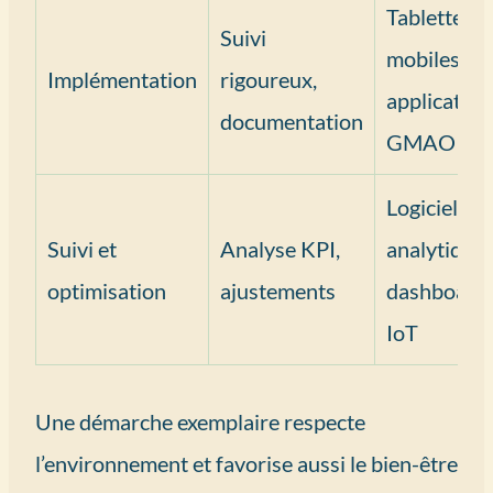
Tablettes
Suivi
mobiles,
Implémentation
rigoureux,
application
documentation
GMAO
Logiciels
Suivi et
Analyse KPI,
analytiques
optimisation
ajustements
dashboard
IoT
Une démarche exemplaire respecte
l’environnement et favorise aussi le bien-être